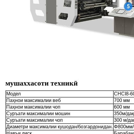
мушаххасоти техникӣ
Модел
CHCI8-6
Паҳнои максималии веб
700 мм
Паҳнои максималии чоп
600 мм
Суръати максималии мошин
350м/дақ
Суръати максималии чоп
300 м/да
Диаметри максималии кушодан/бозгардонидан.
Φ800мм
Навъи диск
Барабан