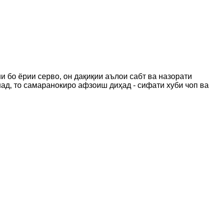
 бо ёрии серво, он дақиқии аълои сабт ва назорати
ад, то самаранокиро афзоиш диҳад - сифати хуби чоп ва