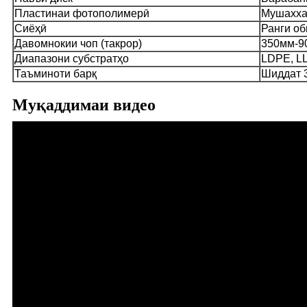
Пластинаи фотополимерӣ
Мушахха
Сиёҳӣ
Ранги об
Давомнокии чоп (такрор)
350мм-9
Диапазони субстратҳо
LDPE, LL
Таъминоти барқ
Шиддат 3
Муқаддимаи видео