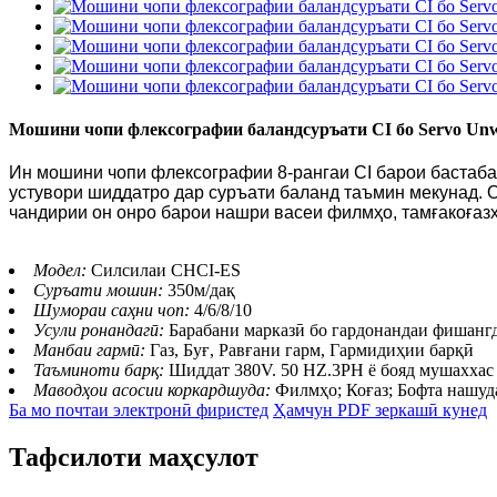
Мошини чопи флексографии баландсуръати CI бо Servo Unw
Ин мошини чопи флексографии 8-рангаи CI барои бастабан
устувори шиддатро дар суръати баланд таъмин мекунад. О
чандирии он онро барои нашри васеи филмҳо, тамғакоғазҳ
Модел:
Силсилаи CHCI-ES
Суръати мошин:
350м/дақ
Шумораи саҳни чоп:
4/6/8/10
Усули ронандагӣ:
Барабани марказӣ бо гардонандаи фишанг
Манбаи гармӣ:
Газ, Буғ, Равғани гарм, Гармидиҳии барқӣ
Таъминоти барқ:
Шиддат 380V. 50 HZ.3PH ё бояд мушаххас
Маводҳои асосии коркардшуда:
Филмҳо; Коғаз; Бофта нашуд
Ба мо почтаи электронӣ фиристед
Ҳамчун PDF зеркашӣ кунед
Тафсилоти маҳсулот