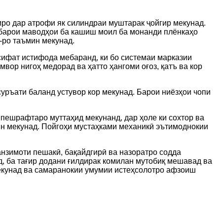
иро дар атрофи як силиндраи муштарак ҷойгир мекунад.
 барои маводҳои ба кашиш моил ба монанди плёнкаҳо
-ро таъмин мекунад.
сифат истифода мебаранд, ки бо системаи марказии
вор нигоҳ медорад ва ҳатто ҳангоми оғоз, қатъ ва кор
суръати баланд устувор кор мекунад. Барои ниёзҳои чопи
 пешрафтаро муттаҳид мекунанд, дар ҳоле ки сохтор ва
н мекунад. Пойгоҳи мустаҳками механикӣ эътимоднокии
нзимоти пешакӣ, бақайдгирӣ ва назоратро содда
, ба тағир додани ғилдирак комилан мутобиқ мешавад ва
мекунад ва самаранокии умумии истеҳсолотро афзоиш