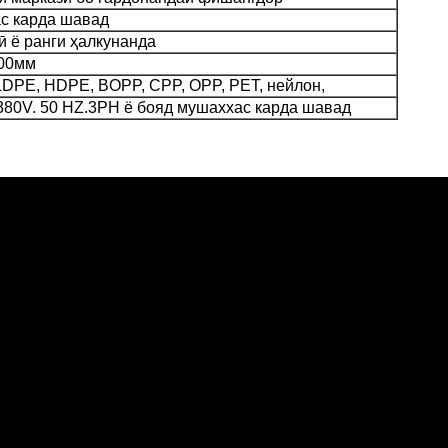
с карда шавад
ӣ ё ранги ҳалкунанда
00мм
DPE, HDPE, BOPP, CPP, OPP, PET, нейлон,
80V. 50 HZ.3PH ё бояд мушаххас карда шавад