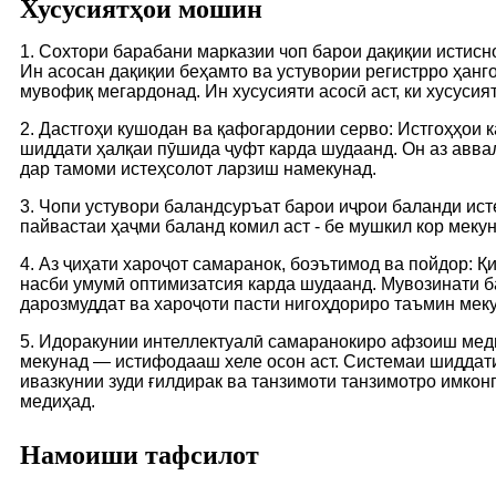
Хусусиятҳои мошин
1. Сохтори барабани марказии чоп барои дақиқии истисн
Ин асосан дақиқии беҳамто ва устувории регистрро ҳан
мувофиқ мегардонад. Ин хусусияти асосӣ аст, ки хусуси
2. Дастгоҳи кушодан ва қафогардонии серво: Истгоҳҳои
шиддати ҳалқаи пӯшида ҷуфт карда шудаанд. Он аз аввал
дар тамоми истеҳсолот ларзиш намекунад.
3. Чопи устувори баландсуръат барои иҷрои баланди ист
пайвастаи ҳаҷми баланд комил аст - бе мушкил кор меку
4. Аз ҷиҳати хароҷот самаранок, боэътимод ва пойдор: 
насби умумӣ оптимизатсия карда шудаанд. Мувозинати 
дарозмуддат ва хароҷоти пасти нигоҳдориро таъмин мек
5. Идоракунии интеллектуалӣ самаранокиро афзоиш меди
мекунад — истифодааш хеле осон аст. Системаи шиддати
ивазкунии зуди ғилдирак ва танзимоти танзимотро имко
медиҳад.
Намоиши тафсилот