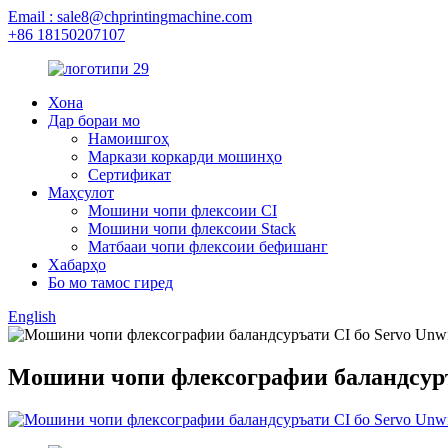
Email : sale8@chprintingmachine.com
+86 18150207107
Хона
Дар бораи мо
Намоишгоҳ
Маркази коркарди мошинҳо
Сертификат
Маҳсулот
Мошини чопи флексоии CI
Мошини чопи флексоии Stack
Матбааи чопи флексоии бефишанг
Хабарҳо
Бо мо тамос гиред
English
Мошини чопи флексографии баландсуръа