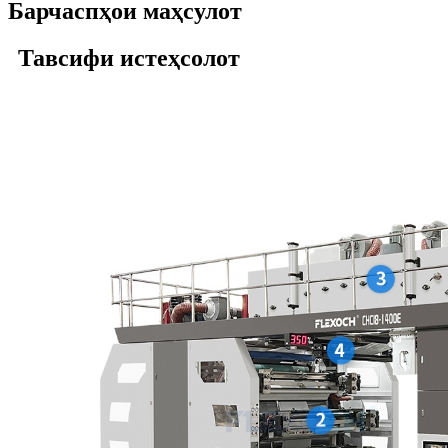
Барчаспҳои маҳсулот
Тавсифи истеҳсолот