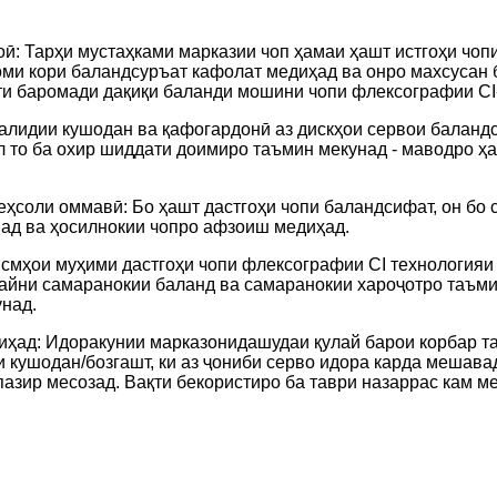
оӣ: Тарҳи мустаҳками марказии чоп ҳамаи ҳашт истгоҳи чоп
гоми кори баландсуръат кафолат медиҳад ва онро махсусан
яти баромади дақиқи баланди мошини чопи флексографии CI
 калидии кушодан ва қафогардонӣ аз дискҳои сервои баланд
 то ба охир шиддати доимиро таъмин мекунад - маводро ҳам
еҳсоли оммавӣ: Бо ҳашт дастгоҳи чопи баландсифат, он бо 
над ва ҳосилнокии чопро афзоиш медиҳад.
Қисмҳои муҳими дастгоҳи чопи флексографии CI технологияи
байни самаранокии баланд ва самаранокии хароҷотро таъми
унад.
ҳад: Идоракунии марказонидашудаи қулай барои корбар та
 кушодан/бозгашт, ки аз ҷониби серво идора карда мешавад
нпазир месозад. Вақти бекористиро ба таври назаррас кам 