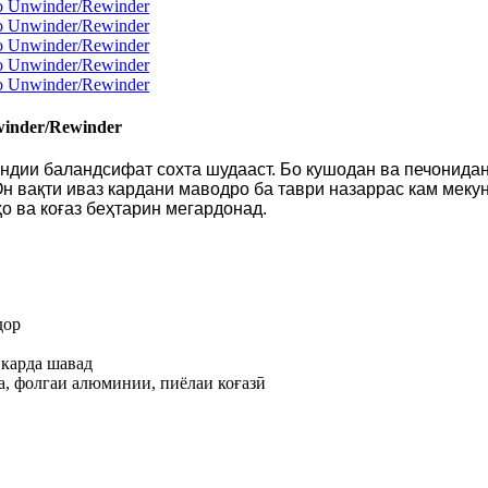
inder/Rewinder
дии баландсифат сохта шудааст. Бо кушодан ва печонидани
н вақти иваз кардани маводро ба таври назаррас кам мекун
о ва коғаз беҳтарин мегардонад.
дор
 карда шавад
а, фолгаи алюминии, пиёлаи коғазӣ