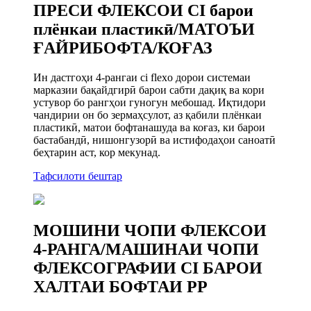
ПРЕСИ ФЛЕКСОИ CI барои
плёнкаи пластикӣ/МАТОЪИ
ҒАЙРИБОФТА/КОҒАЗ
Ин дастгоҳи 4-рангаи ci flexo дорои системаи
марказии бақайдгирӣ барои сабти дақиқ ва кори
устувор бо рангҳои гуногун мебошад. Иқтидори
чандирии он бо зермаҳсулот, аз қабили плёнкаи
пластикӣ, матои бофтанашуда ва коғаз, ки барои
бастабандӣ, нишонгузорӣ ва истифодаҳои саноатӣ
беҳтарин аст, кор мекунад.
Тафсилоти бештар
МОШИНИ ЧОПИ ФЛЕКСОИ
4-РАНГА/МАШИНАИ ЧОПИ
ФЛЕКСОГРАФИИ CI БАРОИ
ХАЛТАИ БОФТАИ PP