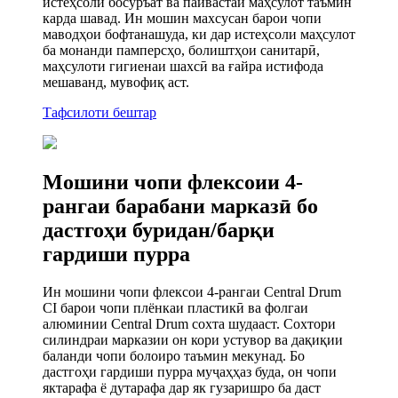
истеҳсоли босуръат ва пайвастаи маҳсулот таъмин
карда шавад. Ин мошин махсусан барои чопи
маводҳои бофтанашуда, ки дар истеҳсоли маҳсулот
ба монанди памперсҳо, болиштҳои санитарӣ,
маҳсулоти гигиенаи шахсӣ ва ғайра истифода
мешаванд, мувофиқ аст.
Тафсилоти бештар
Мошини чопи флексоии 4-
рангаи барабани марказӣ бо
дастгоҳи буридан/барқи
гардиши пурра
Ин мошини чопи флексои 4-рангаи Central Drum
CI барои чопи плёнкаи пластикӣ ва фолгаи
алюминии Central Drum сохта шудааст. Сохтори
силиндраи марказии он кори устувор ва дақиқии
баланди чопи болоиро таъмин мекунад. Бо
дастгоҳи гардиши пурра муҷаҳҳаз буда, он чопи
яктарафа ё дутарафа дар як гузаришро ба даст