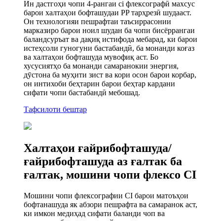
Ин дастгоҳи чопи 4-рангаи ci флексографӣ махсус
барои халтаҳои бофташудаи PP тарҳрезӣ шудааст.
Он технологияи пешрафтаи таъсиррасонии
марказиро барои ноил шудан ба чопи бисёррангаи
баландсуръат ва дақиқ истифода мебарад, ки барои
истеҳсоли гуногуни бастабандӣ, ба монанди коғаз
ва халтаҳои бофташуда мувофиқ аст. Бо
хусусиятҳо ба монанди самаранокии энергия,
дӯстона ба муҳити зист ва кори осон барои корбар,
он интихоби беҳтарин барои беҳтар кардани
сифати чопи бастабандӣ мебошад.
Тафсилоти бештар
Халтаҳои ғайрибофташуда/
ғайрибофташуда аз ғалтак ба
ғалтак, мошини чопи флексо CI
Мошини чопи флексографии CI барои матоъҳои
бофтанашуда як абзори пешрафта ва самаранок аст,
ки имкон медиҳад сифати баланди чоп ва