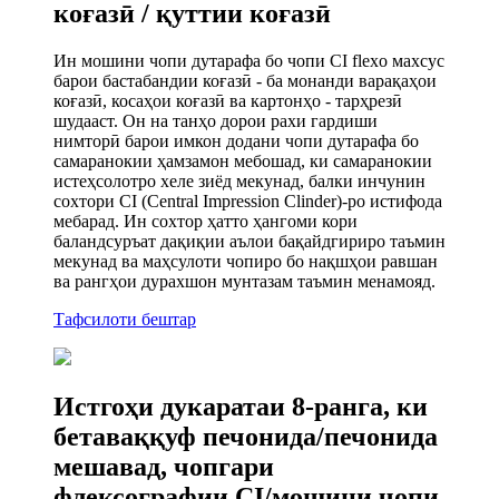
коғазӣ / қуттии коғазӣ
Ин мошини чопи дутарафа бо чопи CI flexo махсус
барои бастабандии коғазӣ - ба монанди варақаҳои
коғазӣ, косаҳои коғазӣ ва картонҳо - тарҳрезӣ
шудааст. Он на танҳо дорои рахи гардиши
нимторӣ барои имкон додани чопи дутарафа бо
самаранокии ҳамзамон мебошад, ки самаранокии
истеҳсолотро хеле зиёд мекунад, балки инчунин
сохтори CI (Central Impression Clinder)-ро истифода
мебарад. Ин сохтор ҳатто ҳангоми кори
баландсуръат дақиқии аълои бақайдгириро таъмин
мекунад ва маҳсулоти чопиро бо нақшҳои равшан
ва рангҳои дурахшон мунтазам таъмин менамояд.
Тафсилоти бештар
Истгоҳи дукаратаи 8-ранга, ки
бетаваққуф печонида/печонида
мешавад, чопгари
флексографии CI/мошини чопи