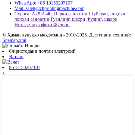
WhatsApp: +86 18150207107
Mail: sale8@chprintingmachine.com
Суроға: A-39A-40, Парки саноатии Шуйгуан, ноҳияи
лоиҳаи саноатии Гуанлинг, шаҳри Фудинг, шаҳри
Нингде, музофоти Фуҷиан
© Ҳамаи ҳуқуқҳо маҳфузанд - 2010-2025. Дастгирии техникӣ:
Sitemap.xml
Фиристодани почтаи электронӣ
Ватсап
8618150207107
x