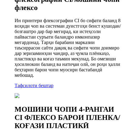
флексо
Ин принтери флексографии CI бо сифати баланд 8
воҳиди чоп ва системаи дуистгоҳи беист кушодан/
бозгаштро дар бар мегирад, ки истеҳсоли
пайвастаи суръати баландро имконпазир
мегардонад. Тарҳи барабани марказии
таъсиррасон сабти дақиқ ва сифати чопи доимиро
дар зеризаминҳои чандир, аз ҷумла плёнкаҳо,
пластикҳо ва коғаз таъмин мекунад. Бо омезиши
ҳосилнокии баланд ва натиҷаи олӣ, он роҳи ҳалли
беҳтарин барои чопи муосири бастабандӣ
мебошад.
Тафсилоти бештар
МОШИНИ ЧОПИ 4-РАНГАИ
CI ФЛЕКСО БАРОИ ПЛЕНКА/
КОҒАЗИ ПЛАСТИКӢ