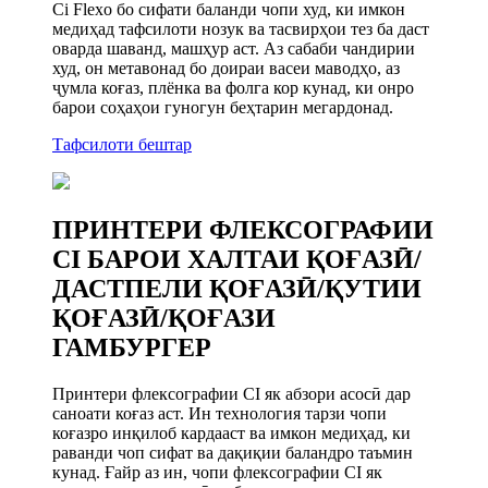
Ci Flexo бо сифати баланди чопи худ, ки имкон
медиҳад тафсилоти нозук ва тасвирҳои тез ба даст
оварда шаванд, машҳур аст. Аз сабаби чандирии
худ, он метавонад бо доираи васеи маводҳо, аз
ҷумла коғаз, плёнка ва фолга кор кунад, ки онро
барои соҳаҳои гуногун беҳтарин мегардонад.
Тафсилоти бештар
ПРИНТЕРИ ФЛЕКСОГРАФИИ
CI БАРОИ ХАЛТАИ ҚОҒАЗӢ/
ДАСТПЕЛИ ҚОҒАЗӢ/ҚУТИИ
ҚОҒАЗӢ/ҚОҒАЗИ
ГАМБУРГЕР
Принтери флексографии CI як абзори асосӣ дар
саноати коғаз аст. Ин технология тарзи чопи
коғазро инқилоб кардааст ва имкон медиҳад, ки
раванди чоп сифат ва дақиқии баландро таъмин
кунад. Ғайр аз ин, чопи флексографии CI як