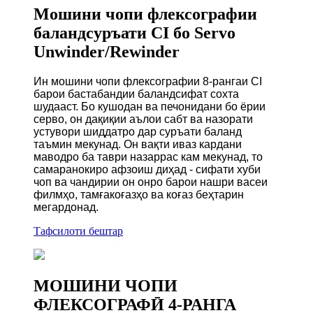
Мошини чопи флексографии
баландсуръати CI бо Servo
Unwinder/Rewinder
Ин мошини чопи флексографии 8-рангаи CI
барои бастабандии баландсифат сохта
шудааст. Бо кушодан ва печонидани бо ёрии
серво, он дақиқии аълои сабт ва назорати
устувори шиддатро дар суръати баланд
таъмин мекунад. Он вақти иваз кардани
маводро ба таври назаррас кам мекунад, то
самаранокиро афзоиш диҳад - сифати хуби
чоп ва чандирии он онро барои нашри васеи
филмҳо, тамғакоғазҳо ва коғаз беҳтарин
мегардонад.
Тафсилоти бештар
МОШИНИ ЧОПИ
ФЛЕКСОГРАФӢ 4-РАНГА