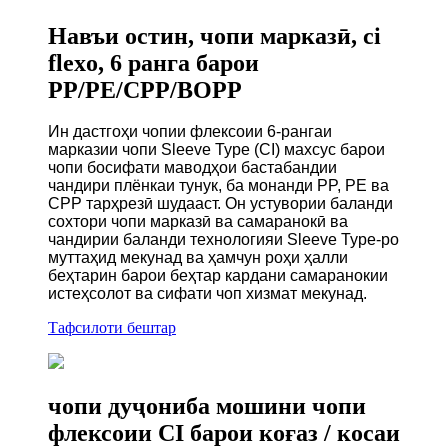
Навъи остин, чопи марказӣ, ci
flexo, 6 ранга барои
PP/PE/CPP/BOPP
Ин дастгоҳи чопии флексоии 6-рангаи
марказии чопи Sleeve Type (CI) махсус барои
чопи босифати маводҳои бастабандии
чандири плёнкаи тунук, ба монанди PP, PE ва
CPP тарҳрезӣ шудааст. Он устувории баланди
сохтори чопи марказӣ ва самаранокӣ ва
чандирии баланди технологияи Sleeve Type-ро
муттаҳид мекунад ва ҳамчун роҳи ҳалли
беҳтарин барои беҳтар кардани самаранокии
истеҳсолот ва сифати чоп хизмат мекунад.
Тафсилоти бештар
чопи дуҷониба мошини чопи
флексоии CI барои коғаз / косаи