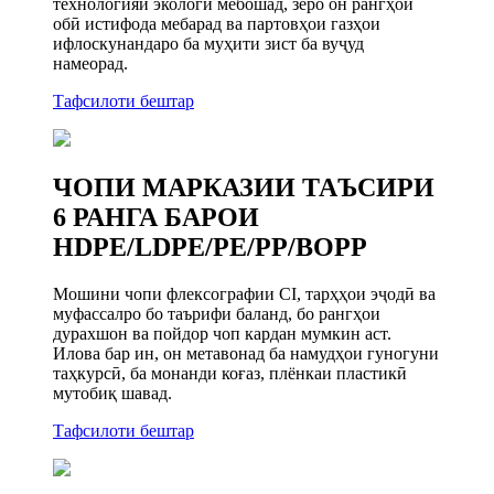
технологияи экологӣ мебошад, зеро он рангҳои
обӣ истифода мебарад ва партовҳои газҳои
ифлоскунандаро ба муҳити зист ба вуҷуд
намеорад.
Тафсилоти бештар
ЧОПИ МАРКАЗИИ ТАЪСИРИ
6 РАНГА БАРОИ
HDPE/LDPE/PE/PP/BOPP
Мошини чопи флексографии CI, тарҳҳои эҷодӣ ва
муфассалро бо таърифи баланд, бо рангҳои
дурахшон ва пойдор чоп кардан мумкин аст.
Илова бар ин, он метавонад ба намудҳои гуногуни
таҳкурсӣ, ба монанди коғаз, плёнкаи пластикӣ
мутобиқ шавад.
Тафсилоти бештар