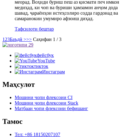
меорад. Воҳиди буриш пеш аз қисмати печ имкон
медиҳад, ки чоп ва буриши ҳамзамон анҷом дода
шавад, ҷараёнҳои истеҳсолиро содда гардонад ва
самаранокии умумиро афзоиш диҳад.
Тафсилоти бештар
1
2
3
Баъдӣ >
>>
Саҳифаи 1 / 3
фейсбук
YouTube
тикток
Инстаграм
Маҳсулот
Мошини чопи флексоии CI
Мошини чопи флексоии Stack
Матбааи чопи флексоии бефишанг
Тамос
Тел: +86 18150207107