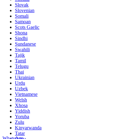
Slovak
Slovenian
Somali
Samoan
Scots Gaelic
Shona
Sindhi
Sundanese
Swahili
Tajik
Tamil
Telugu
Thai
Ukrainian
Urdu
Uzbek
Vietnamese
Welsh
Xhosa
Yiddish
Yoruba
Zulu
Kinyarwanda
Tatar
WhatsApp
Oriya