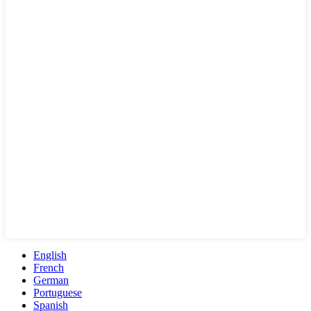
English
French
German
Portuguese
Spanish