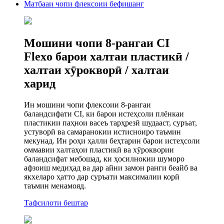
Матбааи чопи флексоии бефишанг
Мошини чопи 8-рангаи CI
Flexo барои халтаи пластикӣ /
халтаи хӯрокворӣ / халтаи
харид
Ин мошини чопи флексоии 8-рангаи
баландсифати CI, ки барои истеҳсоли плёнкаи
пластикии паҳнои васеъ тарҳрезӣ шудааст, суръат,
устуворӣ ва самаранокии истисноиро таъмин
мекунад. Ин роҳи ҳалли беҳтарин барои истеҳсоли
оммавии халтаҳои пластикӣ ва хӯроквории
баландсифат мебошад, ки ҳосилнокии шуморо
афзоиш медиҳад ва дар айни замон ранги беайб ва
якхеларо ҳатто дар суръати максималии корӣ
таъмин менамояд.
Тафсилоти бештар