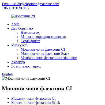
Email : sale8@chprintingmachine.com
+86 18150207107
Хона
Дар бораи мо
Намоишгоҳ
Маркази коркарди мошинҳо
Сертификат
Маҳсулот
Мошини чопи флексоии CI
Мошини чопи флексоии Stack
Матбааи чопи флексоии бефишанг
Хабарҳо
Бо мо тамос гиред
English
Мошини чопи флексоии CI
Мошини чопи флексоии CI
Мошини чопи флексоии Stack