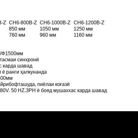
B-Z
CH6-800B-Z
CH6-1000B-Z
CH6-1200B-Z
850 мм
1050 мм
1250 мм
760 мм
960 мм
1160 мм
/Φ1500мм
тасмаи синхронӣ
 карда шавад
ӣ ё ранги ҳалкунанда
300мм
ғайрибофташуда, пиёлаи коғазӣ
80V. 50 HZ.3PH ё бояд мушаххас карда шавад