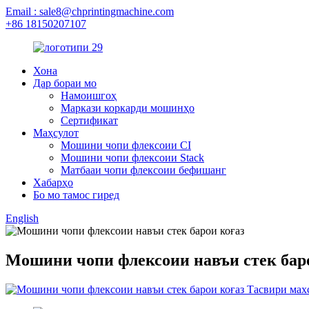
Email : sale8@chprintingmachine.com
+86 18150207107
Хона
Дар бораи мо
Намоишгоҳ
Маркази коркарди мошинҳо
Сертификат
Маҳсулот
Мошини чопи флексоии CI
Мошини чопи флексоии Stack
Матбааи чопи флексоии бефишанг
Хабарҳо
Бо мо тамос гиред
English
Мошини чопи флексоии навъи стек бар