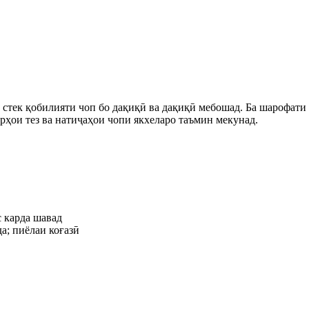
стек қобилияти чоп бо дақиқӣ ва дақиқӣ мебошад. Ба шарофати 
рҳои тез ва натиҷаҳои чопи якхеларо таъмин мекунад.
 карда шавад
а; пиёлаи коғазӣ