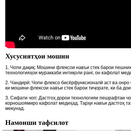
Хусусиятҳои мошин
1. Чопи дақиқ: Мошини флексои навъи стек барои пешни
технологияҳои мураккаби интиқоли ранг, он кафолат меди
2. Чандирӣ: Чопи флексо бисёрфунксионалӣ аст ва онро б
ки мошини флексои навъи стек барои тиҷорате, ки ба до
3. Сифати чоп: Дастгоҳ дорои технологияи пешрафтаи чо
корношоямиро кафолат медиҳад. Тарҳи навъи дастгоҳ та
мекунад.
Намоиши тафсилот