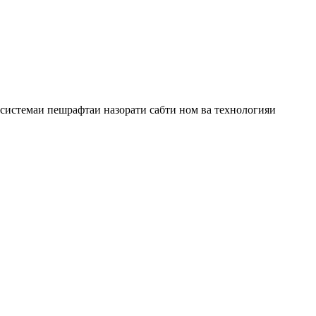
системаи пешрафтаи назорати сабти ном ва технологияи