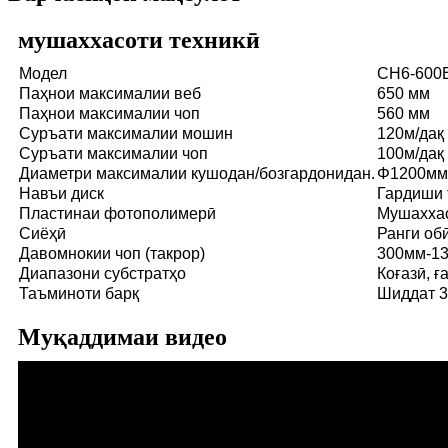
мушаххасоти техникӣ
Модел
CH6-600
Паҳнои максималии веб
650 мм
Паҳнои максималии чоп
560 мм
Суръати максималии мошин
120м/дақ
Суръати максималии чоп
100м/дақ
Диаметри максималии кушодан/бозгардонидан.
Φ1200мм
Навъи диск
Гардиши 
Пластинаи фотополимерӣ
Мушаххас
Сиёҳӣ
Ранги об
Давомнокии чоп (такрор)
300мм-1
Диапазони субстратҳо
Коғазӣ, 
Таъминоти барқ
Шиддат 3
Муқаддимаи видео