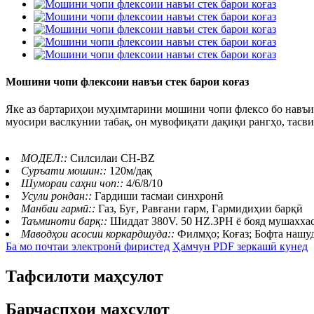
Мошини чопи флексоии навъи стек барои коғаз
Яке аз бартариҳои муҳимтарини мошини чопи флексо бо навъи 
муосири васлкунии табақ, он мувофиқати дақиқи рангҳо, тасви
МОДЕЛ::
Силсилаи CH-BZ
Суръати мошин::
120м/дақ
Шумораи саҳни чоп::
4/6/8/10
Усули рондан::
Гардиши тасмаи синхронӣ
Манбаи гармӣ::
Газ, Буғ, Равғани гарм, Гармидиҳии барқӣ
Таъминоти барқ::
Шиддат 380V. 50 HZ.3PH ё бояд мушаххас
Маводҳои асосии коркардшуда::
Филмҳо; Коғаз; Бофта нашуд
Ба мо почтаи электронӣ фиристед
Ҳамчун PDF зеркашӣ кунед
Тафсилоти маҳсулот
Барчаспҳои маҳсулот