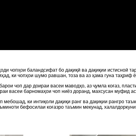
ҳоди чопҳои баландсифат бо дақиқӣ ва дақиқии истисноӣ та
ҳад, ки чопҳои шумо равшан, тоза ва аз ҳама гуна таҳриф 
арои чоп дар доираи васеи маводҳо, аз ҷумла коғаз, пласт
ираи васеи барномаҳои чоп ниёз доранд, махсусан муфид ас
п мебошад, ки интиқоли дақиқи ранг ва дақиқии рангро таъ
ъминоти бефосилаи коғазро таъмин мекунад, халалдоркуни