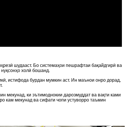
рҳрезӣ шудааст. Бо системаҳои пешрафтаи бақайдгирӣ ва
ё нуқсонҳо холӣ бошанд.
икӣ, истифода бурдан мумкин аст. Ин маънои онро дорад,
т.
мин мекунад, ки эътимоднокии дарозмуддат ва вақти ками
ро кам мекунад ва сифати чопи устуворро таъмин