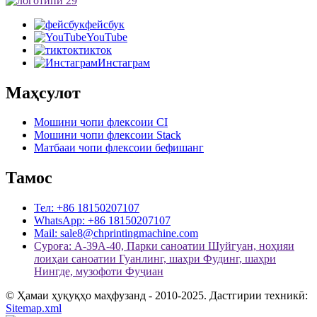
фейсбук
YouTube
тикток
Инстаграм
Маҳсулот
Мошини чопи флексоии CI
Мошини чопи флексоии Stack
Матбааи чопи флексоии бефишанг
Тамос
Тел: +86 18150207107
WhatsApp: +86 18150207107
Mail: sale8@chprintingmachine.com
Суроға: A-39A-40, Парки саноатии Шуйгуан, ноҳияи
лоиҳаи саноатии Гуанлинг, шаҳри Фудинг, шаҳри
Нингде, музофоти Фуҷиан
© Ҳамаи ҳуқуқҳо маҳфузанд - 2010-2025. Дастгирии техникӣ:
Sitemap.xml