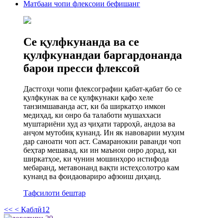
Матбааи чопи флексоии бефишанг
Се қулфкунанда ва се
қулфкунандаи баргардонанда
барои пресси флексоӣ
Дастгоҳи чопи флексографии қабат-қабат бо се
қулфкунак ва се қулфкунаки қафо хеле
танзимшаванда аст, ки ба ширкатҳо имкон
медиҳад, ки онро ба талаботи мушаххаси
муштариёни худ аз ҷиҳати тарроҳӣ, андоза ва
анҷом мутобиқ кунанд. Ин як навоварии муҳим
дар саноати чоп аст. Самаранокии раванди чоп
беҳтар мешавад, ки ин маънои онро дорад, ки
ширкатҳое, ки чунин мошинҳоро истифода
мебаранд, метавонанд вақти истеҳсолотро кам
кунанд ва фоидаовариро афзоиш диҳанд.
Тафсилоти бештар
<<
< Қаблӣ
1
2