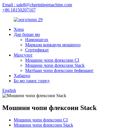
Email : sale8@chprintingmachine.com
+86 18150207107
Хона
Дар бораи мо
Намоишгоҳ
Маркази коркарди мошинҳо
Сертификат
Маҳсулот
Мошини чопи флексоии CI
Мошини чопи флексоии Stack
Матбааи чопи флексоии бефишанг
Хабарҳо
Бо мо тамос гиред
English
Мошини чопи флексоии Stack
Мошини чопи флексоии CI
Мошини чопи флексоии Stack